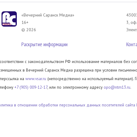
«Вечерний Саранск Mедиа»
43003
16+
3, оф
© 2026
Элект
Раскрытие информации
Конт
 соответствии с законодательством РФ использование материалов без сог
азмещенных в Вечерний Саранск Медиа разрешена при условии письменног
иперссылка на
www.vsar.ru
(непосредственно на используемый материал). 
елефону
+7 (905) 009-12-17
, или по электронному адресу
opo@ntm13.ru
.
олитика в отношении обработки персональных данных посетителей сайта