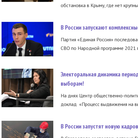
обстановка в Крыму, где нет крупны
В России запускают комплексн
Партия «Единая Россия» последов
СВО по Народной программе 2021 го
Электоральная динамика период
выборам!
На днях Центр общественно-полити
доклад «Процесс выдвижения на вы
В России запустят новую кадро