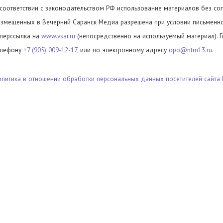
 соответствии с законодательством РФ использование материалов без сог
азмещенных в Вечерний Саранск Медиа разрешена при условии письменног
иперссылка на
www.vsar.ru
(непосредственно на используемый материал). 
елефону
+7 (905) 009-12-17
, или по электронному адресу
opo@ntm13.ru
.
олитика в отношении обработки персональных данных посетителей сайта