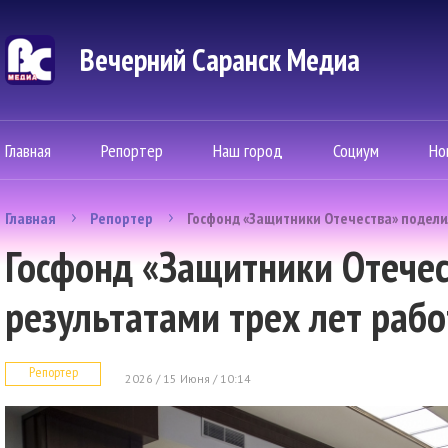
Вечерний Саранск Mедиа
Главная
Репортер
Наш город
Социум
Но
Главная
Репортер
Госфонд «Защитники Отечества» подели
Госфонд «Защитники Отечес
результатами трех лет раб
Репортер
2026 / 15 Июня / 10:14