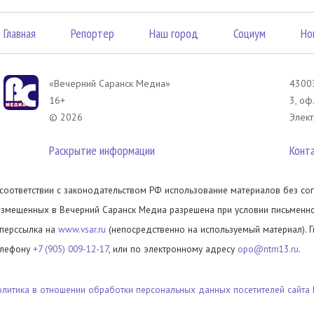
Главная
Репортер
Наш город
Социум
Но
«Вечерний Саранск Mедиа»
43003
16+
3, оф
© 2026
Элект
Раскрытие информации
Конт
 соответствии с законодательством РФ использование материалов без сог
азмещенных в Вечерний Саранск Медиа разрешена при условии письменног
иперссылка на
www.vsar.ru
(непосредственно на используемый материал). 
елефону
+7 (905) 009-12-17
, или по электронному адресу
opo@ntm13.ru
.
олитика в отношении обработки персональных данных посетителей сайта