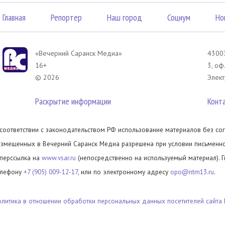
Главная
Репортер
Наш город
Социум
Но
«Вечерний Саранск Mедиа»
43003
16+
3, оф
© 2026
Элект
Раскрытие информации
Конт
 соответствии с законодательством РФ использование материалов без сог
азмещенных в Вечерний Саранск Медиа разрешена при условии письменног
иперссылка на
www.vsar.ru
(непосредственно на используемый материал). 
елефону
+7 (905) 009-12-17
, или по электронному адресу
opo@ntm13.ru
.
олитика в отношении обработки персональных данных посетителей сайта