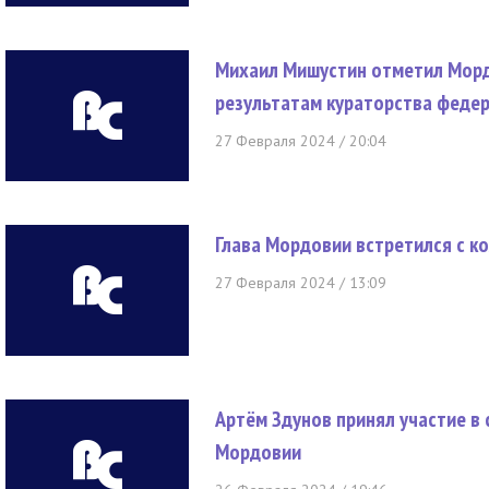
Михаил Мишустин отметил Морд
результатам кураторства феде
27 Февраля 2024 / 20:04
Глава Мордовии встретился с 
27 Февраля 2024 / 13:09
Артём Здунов принял участие в
Мордовии