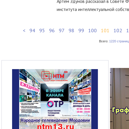
Артём Здунов рассказал в Совете 
института интеллектуальной собст
<
94
95
96
97
98
99
100
101
102
1
Всего:
1220 страниц