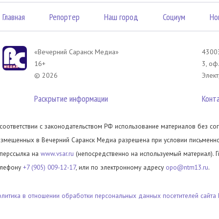
Главная
Репортер
Наш город
Социум
Но
«Вечерний Саранск Mедиа»
43003
16+
3, оф
© 2026
Элект
Раскрытие информации
Конт
 соответствии с законодательством РФ использование материалов без сог
азмещенных в Вечерний Саранск Медиа разрешена при условии письменног
иперссылка на
www.vsar.ru
(непосредственно на используемый материал). 
елефону
+7 (905) 009-12-17
, или по электронному адресу
opo@ntm13.ru
.
олитика в отношении обработки персональных данных посетителей сайта