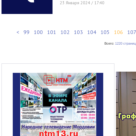
23 Января 2024 / 17:40
<
99
100
101
102
103
104
105
106
10
Всего:
1220 страниц