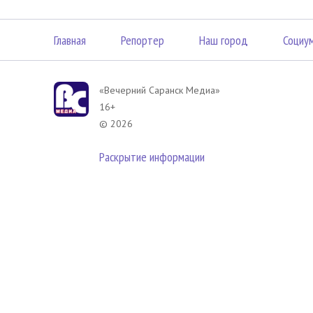
Главная
Репортер
Наш город
Социу
«Вечерний Саранск Mедиа»
16+
© 2026
Раскрытие информации
В соответствии с законодательством РФ использование материа
размещенных в Вечерний Саранск Медиа разрешена при условии
гиперссылка на
www.vsar.ru
(непосредственно на используемый м
телефону
+7 (905) 009-12-17
, или по электронному адресу
opo@n
Политика в отношении обработки персональных данных посети