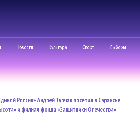
м
Новости
Культура
Спорт
Выборы
Единой России» Андрей Турчак посетил в Саранске
ысота» и филиал фонда «Защитники Отечества»