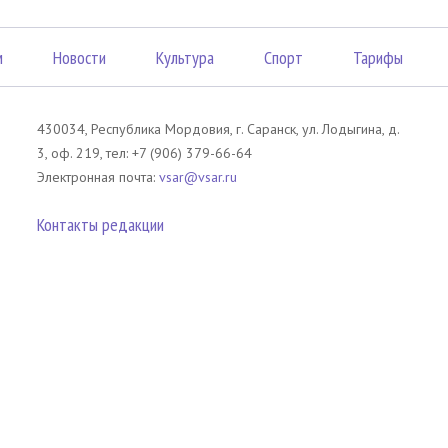
м
Новости
Культура
Спорт
Тарифы
430034, Республика Мордовия, г. Саранск, ул. Лодыгина, д.
3, оф. 219, тел: +7 (906) 379-66-64
Электронная почта:
vsar@vsar.ru
Контакты редакции
лов без согласия правообладателя является незаконным и влечет ответс
 письменного согласия правообладателя. При использовании материалов 
атериал). Гиперссылка должна располагаться в начале текстового мате
tm13.ru
.
телей сайта Вечерний Саранск Mедиа.
Оставаясь на сайте, Вы тем самым 