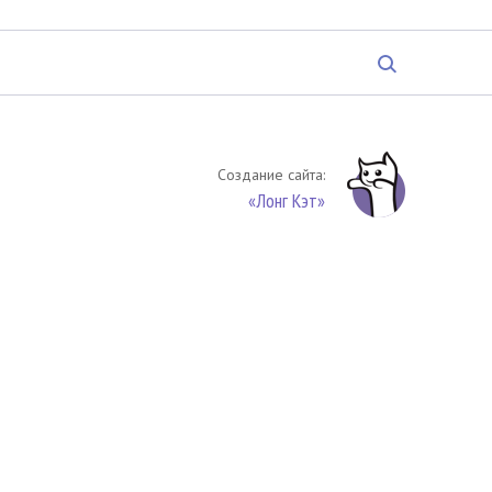
Создание сайта:
«Лонг Кэт»
твенность. Цитирование (целиком или частями) материалов
обязательное указание на источник цитирования -
риала. По вопросам цитирования материалов обращайтесь по
обязуетесь выполнять условия
Соглашения