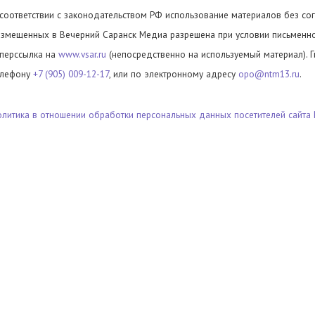
 соответствии с законодательством РФ использование материалов без сог
азмещенных в Вечерний Саранск Медиа разрешена при условии письменног
иперссылка на
www.vsar.ru
(непосредственно на используемый материал). 
елефону
+7 (905) 009-12-17
, или по электронному адресу
opo@ntm13.ru
.
олитика в отношении обработки персональных данных посетителей сайта