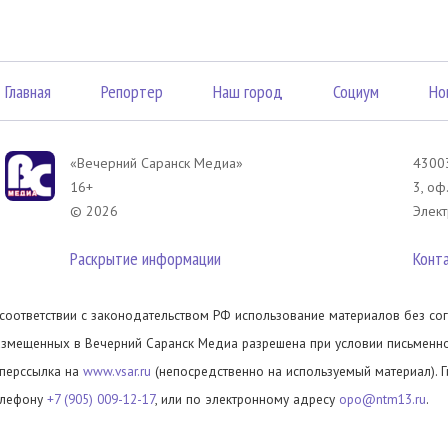
Главная
Репортер
Наш город
Социум
Но
«Вечерний Саранск Mедиа»
43003
16+
3, оф
© 2026
Элект
Раскрытие информации
Конт
 соответствии с законодательством РФ использование материалов без сог
азмещенных в Вечерний Саранск Медиа разрешена при условии письменног
иперссылка на
www.vsar.ru
(непосредственно на используемый материал). 
елефону
+7 (905) 009-12-17
, или по электронному адресу
opo@ntm13.ru
.