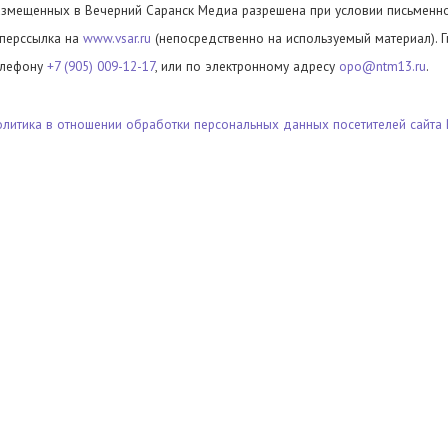
азмещенных в Вечерний Саранск Медиа разрешена при условии письменног
иперссылка на
www.vsar.ru
(непосредственно на используемый материал). 
елефону
+7 (905) 009-12-17
, или по электронному адресу
opo@ntm13.ru
.
олитика в отношении обработки персональных данных посетителей сайта