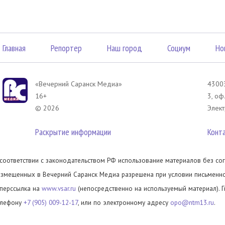
Главная
Репортер
Наш город
Социум
Но
«Вечерний Саранск Mедиа»
43003
16+
3, оф
© 2026
Элект
Раскрытие информации
Конт
 соответствии с законодательством РФ использование материалов без сог
азмещенных в Вечерний Саранск Медиа разрешена при условии письменног
иперссылка на
www.vsar.ru
(непосредственно на используемый материал). 
елефону
+7 (905) 009-12-17
, или по электронному адресу
opo@ntm13.ru
.