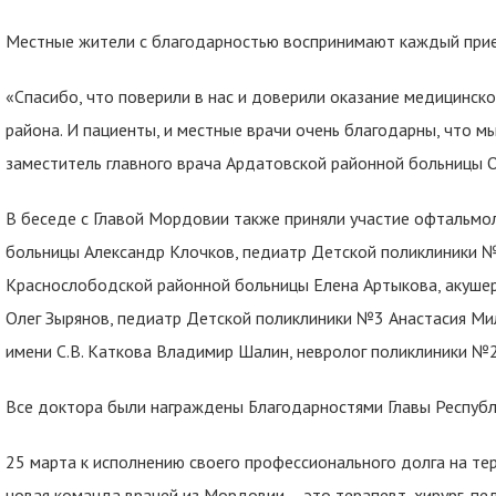
Местные жители с благодарностью воспринимают каждый прие
«Спасибо, что поверили в нас и доверили оказание медицинск
района. И пациенты, и местные врачи очень благодарны, что мы
заместитель главного врача Ардатовской районной больницы О
В беседе с Главой Мордовии также приняли участие офтальмо
больницы Александр Клочков, педиатр Детской поликлиники №
Краснослободской районной больницы Елена Артыкова, акушер
Олег Зырянов, педиатр Детской поликлиники №3 Анастасия Ми
имени С.В. Каткова Владимир Шалин, невролог поликлиники №2
Все доктора были награждены Благодарностями Главы Респуб
25 марта к исполнению своего профессионального долга на те
новая команда врачей из Мордовии – это терапевт, хирург, пед