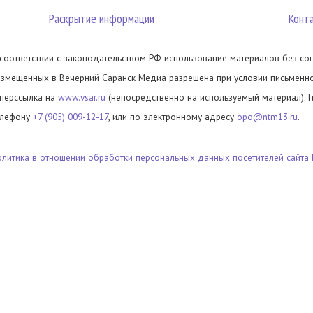
Раскрытие информации
Конт
 соответствии с законодательством РФ использование материалов без сог
азмещенных в Вечерний Саранск Медиа разрешена при условии письменног
иперссылка на
www.vsar.ru
(непосредственно на используемый материал). 
елефону
+7 (905) 009-12-17
, или по электронному адресу
opo@ntm13.ru
.
олитика в отношении обработки персональных данных посетителей сайта