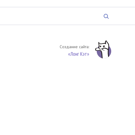
Создание сайта:
«Лонг Кэт»
твенность. Цитирование (целиком или частями) материалов
обязательное указание на источник цитирования -
риала. По вопросам цитирования материалов обращайтесь по
обязуетесь выполнять условия
Соглашения