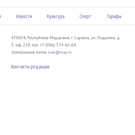
м
Новости
Культура
Спорт
Тарифы
430034, Республика Мордовия, г. Саранск, ул. Лодыгина, д.
3, оф. 219, тел: +7 (906) 379-66-64
Электронная почта:
vsar@vsar.ru
Контакты редакции
лов без согласия правообладателя является незаконным и влечет ответс
 письменного согласия правообладателя. При использовании материалов 
атериал). Гиперссылка должна располагаться в начале текстового мате
tm13.ru
.
телей сайта Вечерний Саранск Mедиа.
Оставаясь на сайте, Вы тем самым 