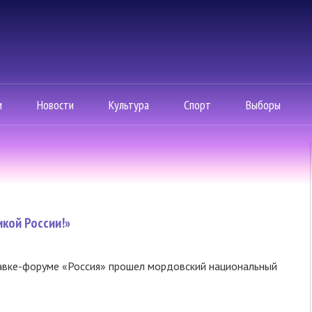
м
Новости
Культура
Спорт
Выборы
икой России!»
вке-форуме «Россия» прошел мордовский национальный