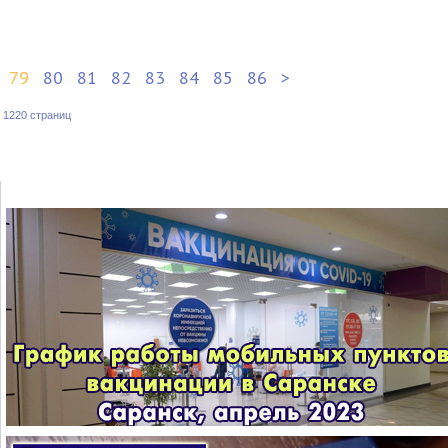
79
80
81
82
83
84
85
86
>
:
1220 страниц