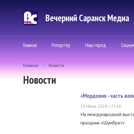
Вечерний Саранск Mедиа
Главная
Репортер
Наш город
Социу
Главная
Новости
Новости
«Мордовия - часть вел
19 Июня 2024 / 21:16
На международной выста
праздник «Шумбрат»