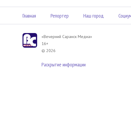
Главная
Репортер
Наш город
Социу
«Вечерний Саранск Mедиа»
16+
© 2026
Раскрытие информации
В соответствии с законодательством РФ использование материа
размещенных в Вечерний Саранск Медиа разрешена при условии
гиперссылка на
www.vsar.ru
(непосредственно на используемый м
телефону
+7 (905) 009-12-17
, или по электронному адресу
opo@n
Политика в отношении обработки персональных данных посети