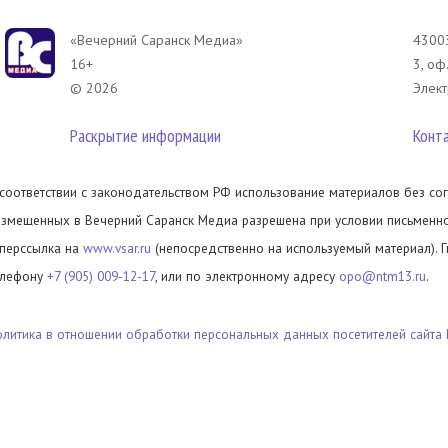
«Вечерний Саранск Mедиа»
43003
16+
3, оф
© 2026
Элект
Раскрытие информации
Конт
 соответствии с законодательством РФ использование материалов без сог
азмещенных в Вечерний Саранск Медиа разрешена при условии письменног
иперссылка на
www.vsar.ru
(непосредственно на используемый материал). 
елефону
+7 (905) 009-12-17
, или по электронному адресу
opo@ntm13.ru
.
олитика в отношении обработки персональных данных посетителей сайта