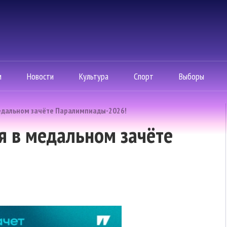
м
Новости
Культура
Спорт
Выборы
медальном зачёте Паралимпиады-2026!
ья в медальном зачёте