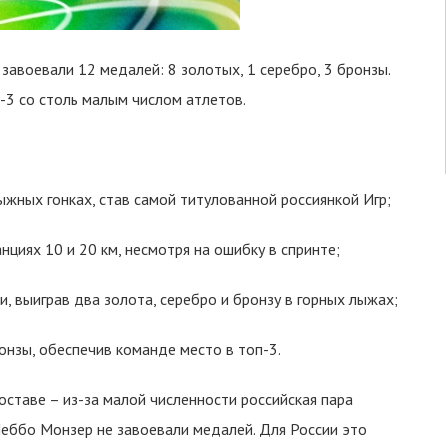
завоевали 12 медалей: 8 золотых, 1 серебро, 3 бронзы.
п-3 со столь малым числом атлетов.
ыжных гонках, став самой титулованной россиянкой Игр;
нциях 10 и 20 км, несмотря на ошибку в спринте;
, выиграв два золота, серебро и бронзу в горных лыжах;
онзы, обеспечив команде место в топ-3.
ставе – из-за малой численности российская пара
ббо Монзер не завоевали медалей. Для России это