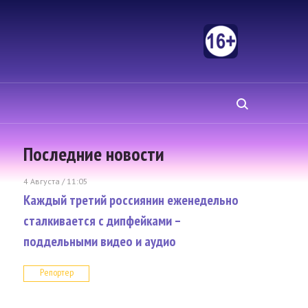
Последние новости
4 Августа / 11:05
Каждый третий россиянин еженедельно
сталкивается с дипфейками –
поддельными видео и аудио
Репортер