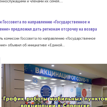
еннослужащими и членами их семей....
и Госсовета по направлению «Государственное и
ение» предложил дать регионам отсрочку на возвра
ь комиссии Госсовета по направлению «Государственное
ние» объявил об инициативе «Единой...