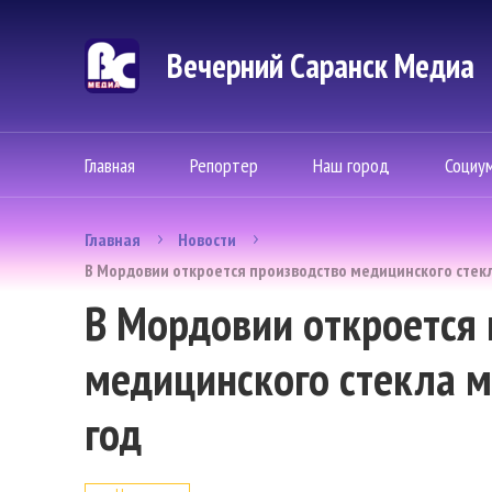
Вечерний Саранск Mедиа
Главная
Репортер
Наш город
Социу
Главная
Новости
В Мордовии откроется производство медицинского стекл
В Мордовии откроется 
медицинского стекла м
год