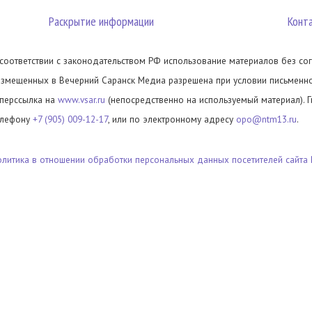
Раскрытие информации
Конт
 соответствии с законодательством РФ использование материалов без сог
азмещенных в Вечерний Саранск Медиа разрешена при условии письменног
иперссылка на
www.vsar.ru
(непосредственно на используемый материал). 
елефону
+7 (905) 009-12-17
, или по электронному адресу
opo@ntm13.ru
.
олитика в отношении обработки персональных данных посетителей сайта