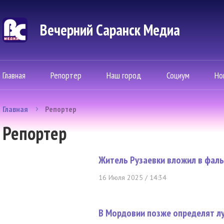
Вечерний Саранск Mедиа
Главная
Репортер
Наш город
Социум
Но
Главная
Репортер
Репортер
Житель Рузаевки вложил в фаль
16 Июля 2025 / 14:34
В Мордовии позже определят л