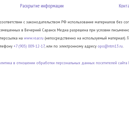
Раскрытие информации
Конт
 соответствии с законодательством РФ использование материалов без сог
азмещенных в Вечерний Саранск Медиа разрешена при условии письменног
иперссылка на
www.vsar.ru
(непосредственно на используемый материал). 
елефону
+7 (905) 009-12-17
, или по электронному адресу
opo@ntm13.ru
.
олитика в отношении обработки персональных данных посетителей сайта