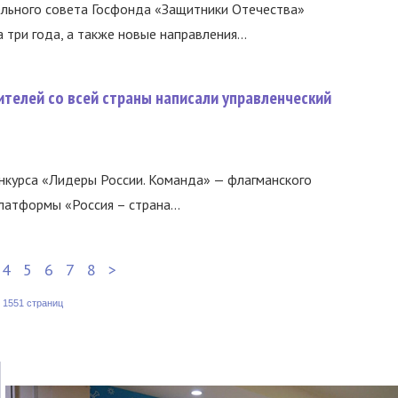
льного совета Госфонда «Защитники Отечества»
 три года, а также новые направления...
телей со всей страны написали управленческий
нкурса «Лидеры России. Команда» — флагманского
латформы «Россия – страна...
4
5
6
7
8
>
:
1551 страниц