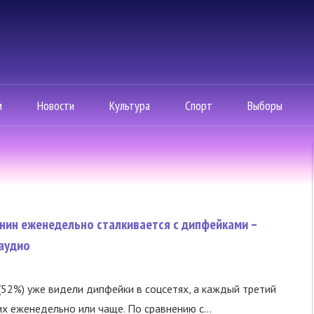
м
Новости
Культура
Спорт
Выборы
нин еженедельно сталкивается с дипфейками –
аудио
(52%) уже видели дипфейки в соцсетях, а каждый третий
х еженедельно или чаще. По сравнению с...