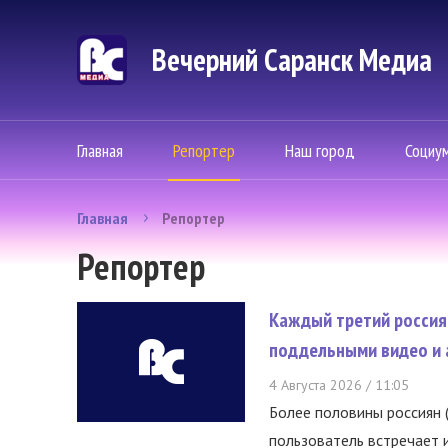
Вечерний Саранск Mедиа
Главная
Репортер
Наш город
Социу
Главная
Репортер
Репортер
Каждый третий россия
поддельными видео и 
4 Августа 2026 / 11:05
Более половины россиян 
пользователь встречает и