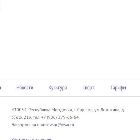
м
Новости
Культура
Спорт
Тарифы
430034, Республика Мордовия, г. Саранск, ул. Лодыгина, д.
3, оф. 219, тел: +7 (906) 379-66-64
Электронная почта:
vsar@vsar.ru
Контакты редакции