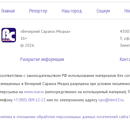
Главная
Репортер
Наш город
Социум
Но
«Вечерний Саранск Mедиа»
43003
16+
3, оф
© 2026
Элект
Раскрытие информации
Конт
 соответствии с законодательством РФ использование материалов без сог
азмещенных в Вечерний Саранск Медиа разрешена при условии письменног
иперссылка на
www.vsar.ru
(непосредственно на используемый материал). 
елефону
+7 (905) 009-12-17
, или по электронному адресу
opo@ntm13.ru
.
олитика в отношении обработки персональных данных посетителей сайта