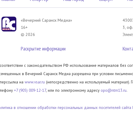
«Вечерний Саранск Mедиа»
43003
16+
3, оф
© 2026
Элект
Раскрытие информации
Конт
 соответствии с законодательством РФ использование материалов без сог
азмещенных в Вечерний Саранск Медиа разрешена при условии письменног
иперссылка на
www.vsar.ru
(непосредственно на используемый материал). 
елефону
+7 (905) 009-12-17
, или по электронному адресу
opo@ntm13.ru
.
олитика в отношении обработки персональных данных посетителей сайта