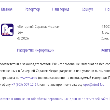
Главная
Репортер
Наш город
Социум
Но
«Вечерний Саранск Mедиа»
43003
16+
3, оф
© 2026
Элект
Раскрытие информации
Конт
 соответствии с законодательством РФ использование материалов без сог
азмещенных в Вечерний Саранск Медиа разрешена при условии письменног
иперссылка на
www.vsar.ru
(непосредственно на используемый материал). 
елефону
+7 (905) 009-12-17
, или по электронному адресу
opo@ntm13.ru
.
олитика в отношении обработки персональных данных посетителей сайта