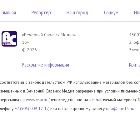
Главная
Репортер
Наш город
Социум
Но
«Вечерний Саранск Mедиа»
43003
16+
3, оф
© 2026
Элект
Раскрытие информации
Конт
 соответствии с законодательством РФ использование материалов без сог
азмещенных в Вечерний Саранск Медиа разрешена при условии письменног
иперссылка на
www.vsar.ru
(непосредственно на используемый материал). 
елефону
+7 (905) 009-12-17
, или по электронному адресу
opo@ntm13.ru
.
олитика в отношении обработки персональных данных посетителей сайта