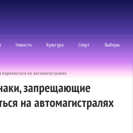
м
Новости
Культура
Спорт
Выборы
м парковаться на автомагистралях
знаки, запрещающие
ься на автомагистралях