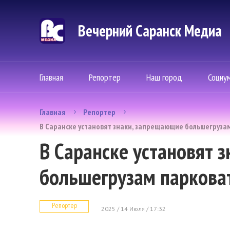
Вечерний Саранск Mедиа
Главная
Репортер
Наш город
Социу
Главная
Репортер
В Саранске установят знаки, запрещающие большегруза
В Саранске установят 
большегрузам парковат
Репортер
2025 / 14 Июля / 17:32