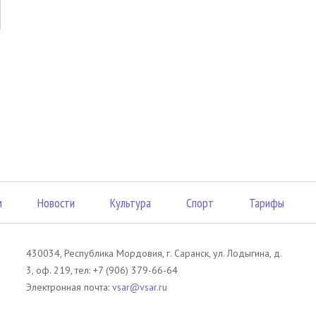
м
Новости
Культура
Спорт
Тарифы
430034, Республика Мордовия, г. Саранск, ул. Лодыгина, д.
3, оф. 219, тел: +7 (906) 379-66-64
Электронная почта:
vsar@vsar.ru