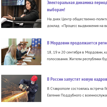
Электоральная динамика период
выборам!
На днях Центр общественно-полити
доклад «Процесс выдвижения на вы
В Мордовии продолжается регис
18, 19 и 20 сентября в Мордовии, к
голосования. Жители республики буд
В России запустят новую кадро
В Ставрополе состоялась встреча Г
Евгения Поддубного с военнослужащ