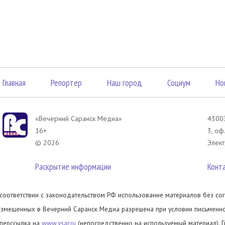
Главная
Репортер
Наш город
Социум
Но
«Вечерний Саранск Mедиа»
43003
16+
3, оф
© 2026
Элект
Раскрытие информации
Конт
 соответствии с законодательством РФ использование материалов без сог
азмещенных в Вечерний Саранск Медиа разрешена при условии письменног
иперссылка на
www.vsar.ru
(непосредственно на используемый материал). 