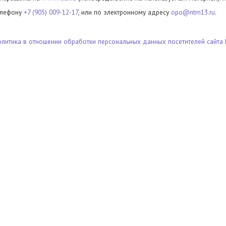
елефону
+7 (905) 009-12-17
, или по электронному адресу
opo@ntm13.ru
.
олитика в отношении обработки персональных данных посетителей сайта