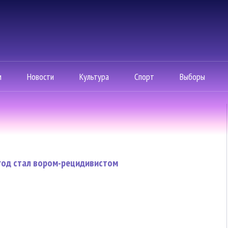
м
Новости
Культура
Спорт
Выборы
 год стал вором-рецидивистом