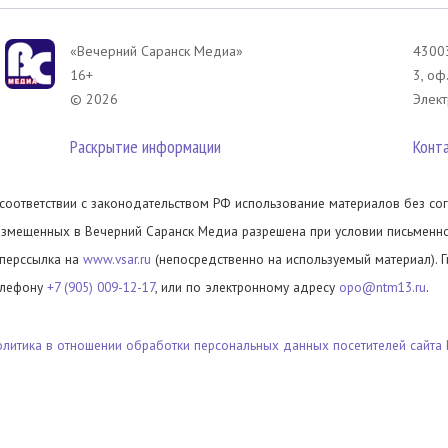
«Вечерний Саранск Mедиа»
43003
16+
3, оф
© 2026
Элект
Раскрытие информации
Конт
 соответствии с законодательством РФ использование материалов без сог
азмещенных в Вечерний Саранск Медиа разрешена при условии письменног
иперссылка на
www.vsar.ru
(непосредственно на используемый материал). 
елефону
+7 (905) 009-12-17
, или по электронному адресу
opo@ntm13.ru
.
олитика в отношении обработки персональных данных посетителей сайта