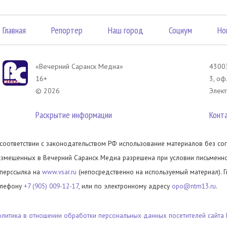
Главная
Репортер
Наш город
Социум
Но
«Вечерний Саранск Mедиа»
43003
16+
3, оф
© 2026
Элект
Раскрытие информации
Конт
 соответствии с законодательством РФ использование материалов без сог
азмещенных в Вечерний Саранск Медиа разрешена при условии письменног
иперссылка на
www.vsar.ru
(непосредственно на используемый материал). 
елефону
+7 (905) 009-12-17
, или по электронному адресу
opo@ntm13.ru
.
олитика в отношении обработки персональных данных посетителей сайта