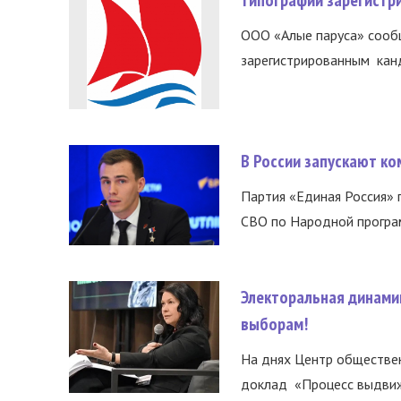
типографии зарегистр
ООО «Алые паруса» сообщ
зарегистрированным канд
В России запускают к
Партия «Единая Россия»
СВО по Народной програм
Электоральная динами
выборам!
На днях Центр обществе
доклад «Процесс выдвиже