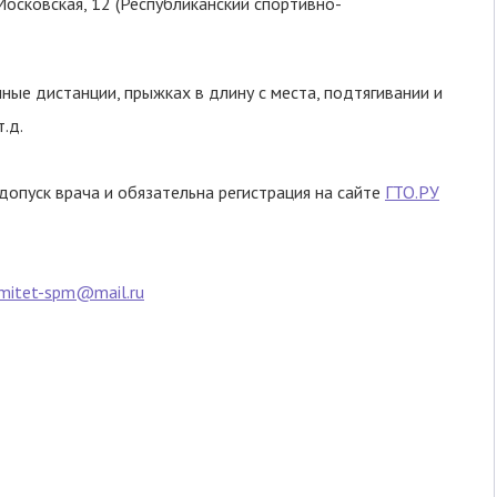
 Московская, 12 (Республиканский спортивно-
ные дистанции, прыжках в длину с места, подтягивании и
.д.
опуск врача и обязательна регистрация на сайте
ГТО.РУ
mitet-spm@mail.ru