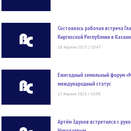
Состоялась рабочая встреча Гл
Киргизской Республики в Казан
18 Апреля 2025 / 10:47
Ежегодный земельный форум «М
международный статус
17 Апреля 2025 / 16:08
Артём Здунов встретился с рук
Николаевым