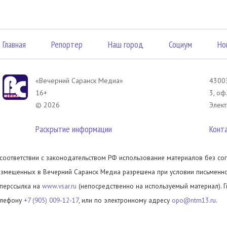
Главная
Репортер
Наш город
Социум
Но
«Вечерний Саранск Mедиа»
43003
16+
3, оф
© 2026
Элект
Раскрытие информации
Конт
 соответствии с законодательством РФ использование материалов без сог
азмещенных в Вечерний Саранск Медиа разрешена при условии письменног
иперссылка на
www.vsar.ru
(непосредственно на используемый материал). 
елефону
+7 (905) 009-12-17
, или по электронному адресу
opo@ntm13.ru
.