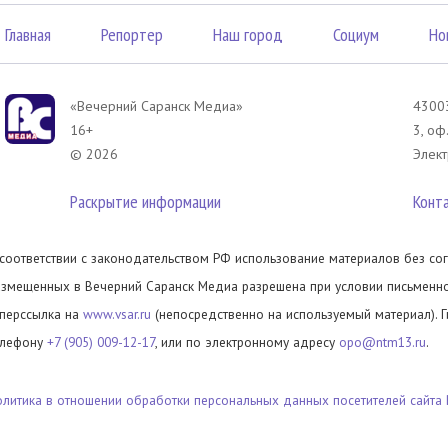
Главная
Репортер
Наш город
Социум
Но
«Вечерний Саранск Mедиа»
43003
16+
3, оф
© 2026
Элект
Раскрытие информации
Конт
 соответствии с законодательством РФ использование материалов без сог
азмещенных в Вечерний Саранск Медиа разрешена при условии письменног
иперссылка на
www.vsar.ru
(непосредственно на используемый материал). 
елефону
+7 (905) 009-12-17
, или по электронному адресу
opo@ntm13.ru
.
олитика в отношении обработки персональных данных посетителей сайта