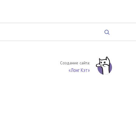
Создание сайта:
«Лонг Кэт»
твенность. Цитирование (целиком или частями) материалов
обязательное указание на источник цитирования -
риала. По вопросам цитирования материалов обращайтесь по