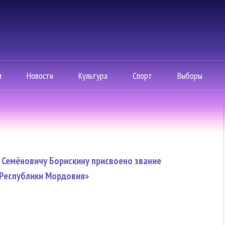
м
Новости
Культура
Спорт
Выборы
 Семёновичу Борискину присвоено звание
Республики Мордовия»