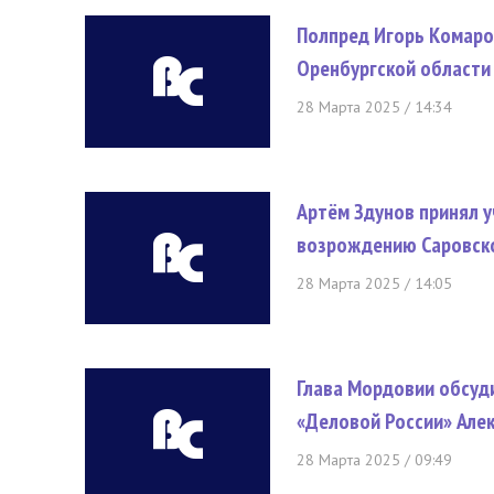
Полпред Игорь Комаро
Оренбургской области
28 Марта 2025 / 14:34
Артём Здунов принял у
возрождению Саровско
28 Марта 2025 / 14:05
Глава Мордовии обсуд
«Деловой России» Але
28 Марта 2025 / 09:49