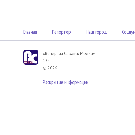
Главная
Репортер
Наш город
Социу
«Вечерний Саранск Mедиа»
16+
© 2026
Раскрытие информации
В соответствии с законодательством РФ использование материа
размещенных в Вечерний Саранск Медиа разрешена при условии
гиперссылка на
www.vsar.ru
(непосредственно на используемый м
телефону
+7 (905) 009-12-17
, или по электронному адресу
opo@n