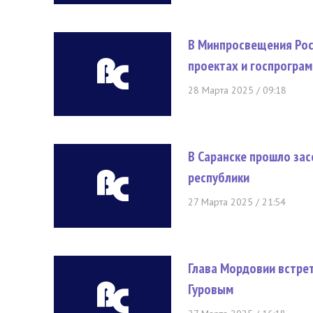
В Минпросвещения Рос
проектах и госпрогра
28 Марта 2025 / 09:18
В Саранске прошло за
республики
27 Марта 2025 / 21:54
Глава Мордовии встре
Гуровым