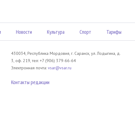
м
Новости
Культура
Спорт
Тарифы
430034, Республика Мордовия, г. Саранск, ул. Лодыгина, д.
3, оф. 219, тел: +7 (906) 379-66-64
Электронная почта:
vsar@vsar.ru
Контакты редакции
лов без согласия правообладателя является незаконным и влечет ответс
 письменного согласия правообладателя. При использовании материалов 
атериал). Гиперссылка должна располагаться в начале текстового мате
tm13.ru
.