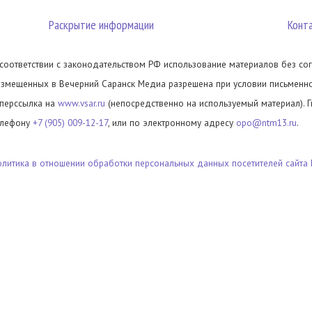
Раскрытие информации
Конт
 соответствии с законодательством РФ использование материалов без сог
азмещенных в Вечерний Саранск Медиа разрешена при условии письменног
иперссылка на
www.vsar.ru
(непосредственно на используемый материал). 
елефону
+7 (905) 009-12-17
, или по электронному адресу
opo@ntm13.ru
.
олитика в отношении обработки персональных данных посетителей сайта