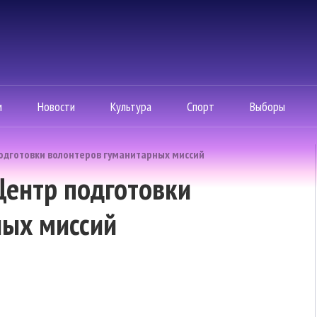
м
Новости
Культура
Спорт
Выборы
одготовки волонтеров гуманитарных миссий
Центр подготовки
ных миссий