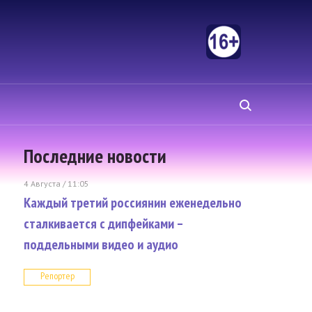
Последние новости
4 Августа / 11:05
Каждый третий россиянин еженедельно
сталкивается с дипфейками –
поддельными видео и аудио
Репортер