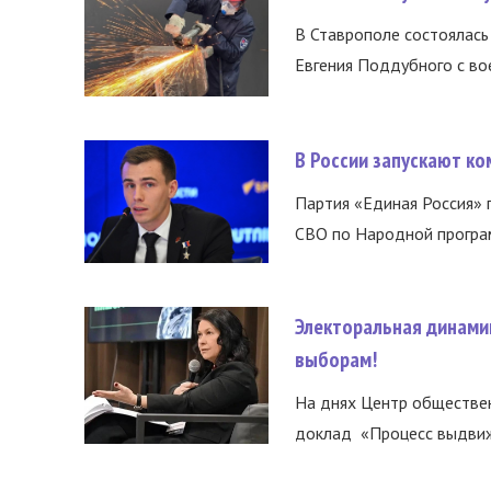
В Ставрополе состоялась 
Евгения Поддубного с во
В России запускают к
Партия «Единая Россия»
СВО по Народной програм
Электоральная динами
выборам!
На днях Центр обществе
доклад «Процесс выдвиже