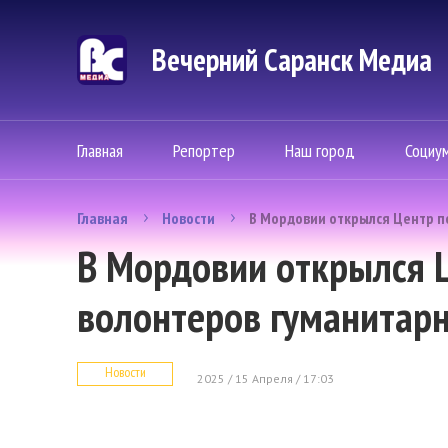
Вечерний Саранск Mедиа
Главная
Репортер
Наш город
Социу
Главная
Новости
В Мордовии открылся Центр п
В Мордовии открылся 
волонтеров гуманитар
Новости
2025 / 15 Апреля / 17:03