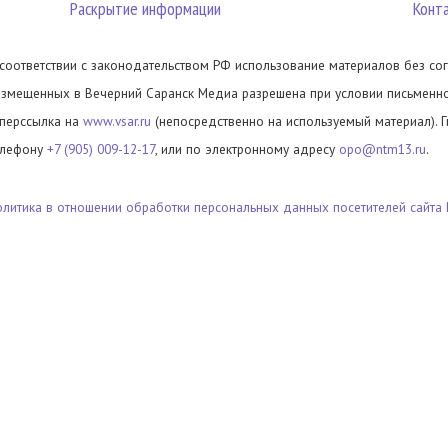
Раскрытие информации
Конт
 соответствии с законодательством РФ использование материалов без сог
азмещенных в Вечерний Саранск Медиа разрешена при условии письменног
иперссылка на
www.vsar.ru
(непосредственно на используемый материал). 
елефону
+7 (905) 009-12-17
, или по электронному адресу
opo@ntm13.ru
.
олитика в отношении обработки персональных данных посетителей сайта