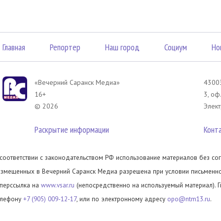
Главная
Репортер
Наш город
Социум
Но
«Вечерний Саранск Mедиа»
43003
16+
3, оф
© 2026
Элект
Раскрытие информации
Конт
 соответствии с законодательством РФ использование материалов без сог
азмещенных в Вечерний Саранск Медиа разрешена при условии письменног
иперссылка на
www.vsar.ru
(непосредственно на используемый материал). 
елефону
+7 (905) 009-12-17
, или по электронному адресу
opo@ntm13.ru
.