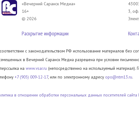
«Вечерний Саранск Mедиа»
43003
16+
3, оф
© 2026
Элект
Раскрытие информации
Конт
 соответствии с законодательством РФ использование материалов без сог
азмещенных в Вечерний Саранск Медиа разрешена при условии письменног
иперссылка на
www.vsar.ru
(непосредственно на используемый материал). 
елефону
+7 (905) 009-12-17
, или по электронному адресу
opo@ntm13.ru
.
олитика в отношении обработки персональных данных посетителей сайта