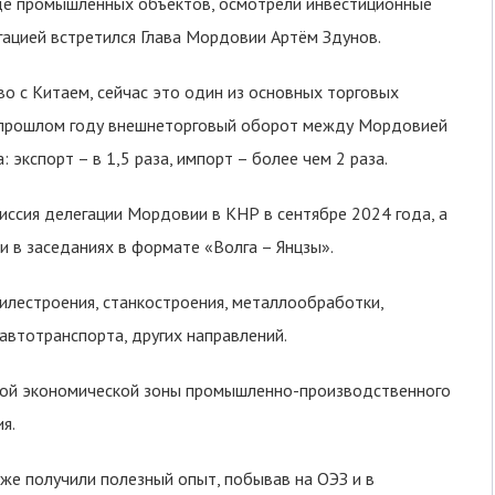
де промышленных объектов, осмотрели инвестиционные
гацией встретился Глава Мордовии Артём Здунов.
о с Китаем, сейчас это один из основных торговых
 в прошлом году внешнеторговый оборот между Мордовией
 экспорт – в 1,5 раза, импорт – более чем 2 раза.
иссия делегации Мордовии в КНР в сентябре 2024 года, а
и в заседаниях в формате «Волга – Янцзы».
лестроения, станкостроения, металлообработки,
автотранспорта, других направлений.
ой экономической зоны промышленно-производственного
я.
же получили полезный опыт, побывав на ОЭЗ и в