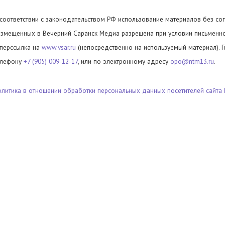
 соответствии с законодательством РФ использование материалов без сог
азмещенных в Вечерний Саранск Медиа разрешена при условии письменног
иперссылка на
www.vsar.ru
(непосредственно на используемый материал). 
елефону
+7 (905) 009-12-17
, или по электронному адресу
opo@ntm13.ru
.
олитика в отношении обработки персональных данных посетителей сайта