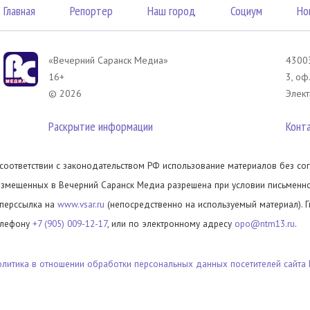
Главная
Репортер
Наш город
Социум
Но
«Вечерний Саранск Mедиа»
43003
16+
3, оф
© 2026
Элект
Раскрытие информации
Конт
 соответствии с законодательством РФ использование материалов без сог
азмещенных в Вечерний Саранск Медиа разрешена при условии письменног
иперссылка на
www.vsar.ru
(непосредственно на используемый материал). 
елефону
+7 (905) 009-12-17
, или по электронному адресу
opo@ntm13.ru
.
олитика в отношении обработки персональных данных посетителей сайта