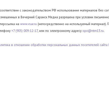
 соответствии с законодательством РФ использование материалов без сог
азмещенных в Вечерний Саранск Медиа разрешена при условии письменног
иперссылка на
www.vsar.ru
(непосредственно на используемый материал). 
елефону
+7 (905) 009-12-17
, или по электронному адресу
opo@ntm13.ru
.
олитика в отношении обработки персональных данных посетителей сайта