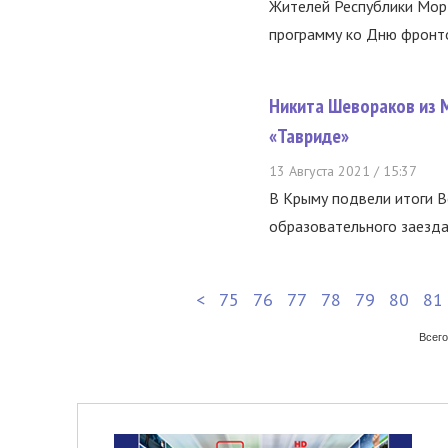
Жителей Республики Мор
программу ко Дню фронтов
Никита Шевораков из 
«Тавриде»
13 Августа 2021 / 15:37
В Крыму подвели итоги В
образовательного заезда
<
75
76
77
78
79
80
81
Всего