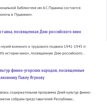
циональной Библиотеке им А.С.Пушкина состоится
оночь в Пушкинке».
ставка, посвященная Дню российского кино
 музей военного и трудового подвига 1941-1945 гг.
Из истории кино», посвященную Дню российского...
ультур финно-угорских народов, посвященные
лковнику Павлу Ягунову
ялась содержательная программа Дней культур финно-
риятия собрали представителей Республики...