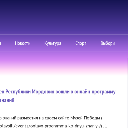
м
Новости
Культура
Спорт
Выборы
ев Республики Мордовия вошли в онлайн-программу
знаний
 знаний разместил на своем сайте Музей Победы (
playbill/events/onlayn-programma-ko-dnyu-znaniy-/) . 1