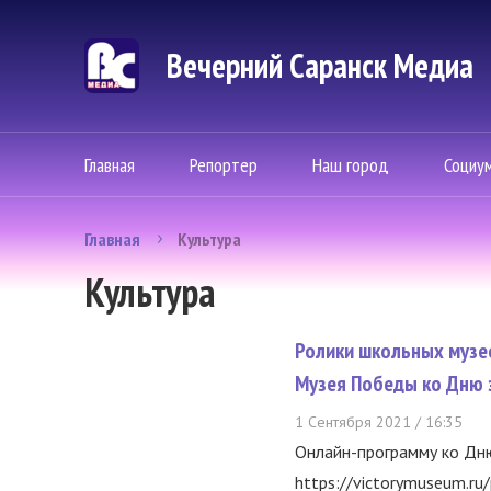
Вечерний Саранск Mедиа
Главная
Репортер
Наш город
Социу
Главная
Культура
Культура
Ролики школьных музе
Музея Победы ко Дню 
1 Сентября 2021 / 16:35
Онлайн-программу ко Дню
https://victorymuseum.ru/