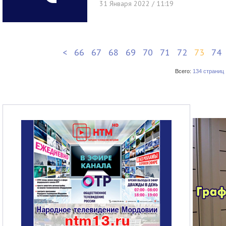
31 Января 2022 / 11:19
<
66
67
68
69
70
71
72
73
74
Всего:
134 страниц