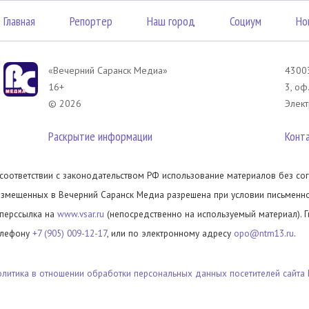
Главная
Репортер
Наш город
Социум
Но
«Вечерний Саранск Mедиа»
43003
16+
3, оф
© 2026
Элект
Раскрытие информации
Конт
 соответствии с законодательством РФ использование материалов без сог
азмещенных в Вечерний Саранск Медиа разрешена при условии письменног
иперссылка на
www.vsar.ru
(непосредственно на используемый материал). 
елефону
+7 (905) 009-12-17
, или по электронному адресу
opo@ntm13.ru
.
олитика в отношении обработки персональных данных посетителей сайта