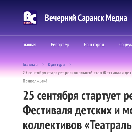
Вечерний Саранск Mедиа
Главная
Репортер
Наш город
Социу
Главная
Культура
25 сентября стартует региональный этап Фестиваля де
Приволжье»!
25 сентября стартует 
Фестиваля детских и 
коллективов «Театрал