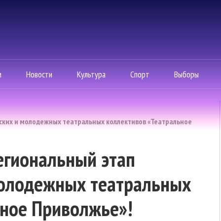
м
Новости
Культура
Спорт
Выборы
тских и молодежных театральных коллективов «Театральное
региональный этап
молодежных театральных
ьное Приволжье»!