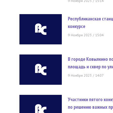
9 Ноября 2023 / 15:14
Республиканская стан
конкурсе
9 Ноября 2023 / 15:04
В городе Ковылкино п
площадь и сквер по у
9 Ноября 2023 / 14:07
Участники пятого кон
по решению важных пр