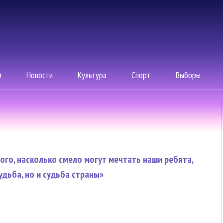
м
Новости
Культура
Спорт
Выборы
того, насколько смело могут мечтать наши ребята,
удьба, но и судьба страны»