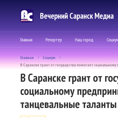
Вечерний Саранск Mедиа
Главная
Репортер
Наш город
Социу
Главная
Социум
В Саранске грант от государства помогает социальном
В Саранске грант от го
социальному предприн
танцевальные таланты