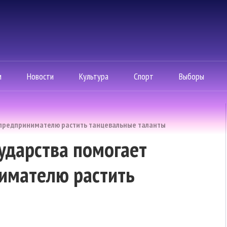
м
Новости
Культура
Спорт
Выборы
у предпринимателю растить танцевальные таланты
сударства помогает
имателю растить