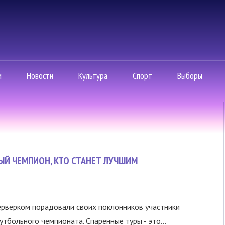
м
Новости
Культура
Спорт
Выборы
НЫЙ ЧЕМПИОН, КТО СТАНЕТ ЛУЧШИМ
рверком порадовали своих поклонников участники
тбольного чемпионата. Спаренные туры - это...