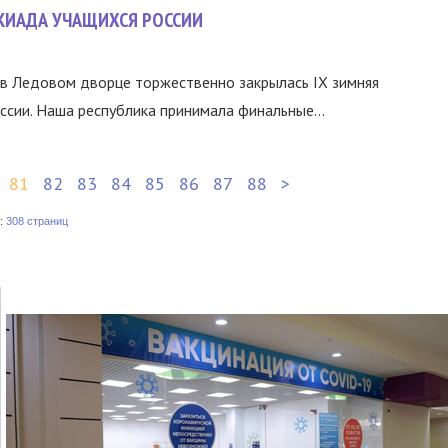
КИАДА УЧАЩИХСЯ РОССИИ
в Ледовом дворце торжественно закрылась IX зимняя
ссии. Наша республика принимала финальные...
81
82
83
84
85
86
87
88
>
:
308 страниц