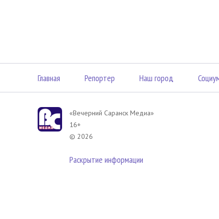
Главная
Репортер
Наш город
Социу
«Вечерний Саранск Mедиа»
16+
© 2026
Раскрытие информации
В соответствии с законодательством РФ использование материа
размещенных в Вечерний Саранск Медиа разрешена при условии
гиперссылка на
www.vsar.ru
(непосредственно на используемый м