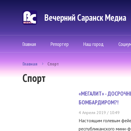
Вечерний Саранск Mедиа
Главная
Репортер
Наш город
Социу
Главная
Спорт
Спорт
«МЕГАЛИТ» - ДОСРОЧ
БОМБАРДИРОМ?!
4 Апреля 2019 / 10:49
Настоящим голевым фейе
республиканского мини-фу