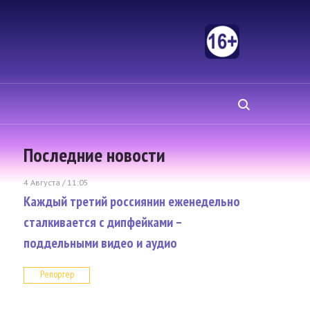
Последние новости
4 Августа / 11:05
Каждый третий россиянин еженедельно
сталкивается с дипфейками –
поддельными видео и аудио
Репортер