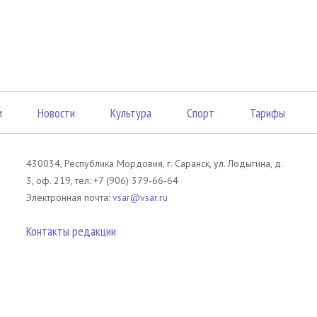
м
Новости
Культура
Спорт
Тарифы
430034, Республика Мордовия, г. Саранск, ул. Лодыгина, д.
3, оф. 219, тел: +7 (906) 379-66-64
Электронная почта:
vsar@vsar.ru
Контакты редакции
лов без согласия правообладателя является незаконным и влечет ответс
 письменного согласия правообладателя. При использовании материалов 
атериал). Гиперссылка должна располагаться в начале текстового мате