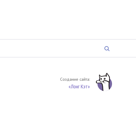
Создание сайта:
«Лонг Кэт»
твенность. Цитирование (целиком или частями) материалов
обязательное указание на источник цитирования -
риала. По вопросам цитирования материалов обращайтесь по