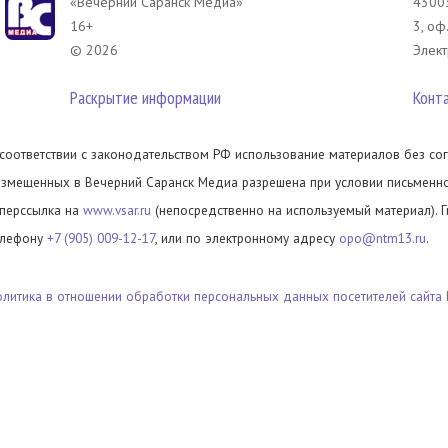
«Вечерний Саранск Mедиа»
43003
16+
3, оф
© 2026
Элект
Раскрытие информации
Конт
 соответствии с законодательством РФ использование материалов без сог
азмещенных в Вечерний Саранск Медиа разрешена при условии письменног
иперссылка на
www.vsar.ru
(непосредственно на используемый материал). 
елефону
+7 (905) 009-12-17
, или по электронному адресу
opo@ntm13.ru
.
олитика в отношении обработки персональных данных посетителей сайта