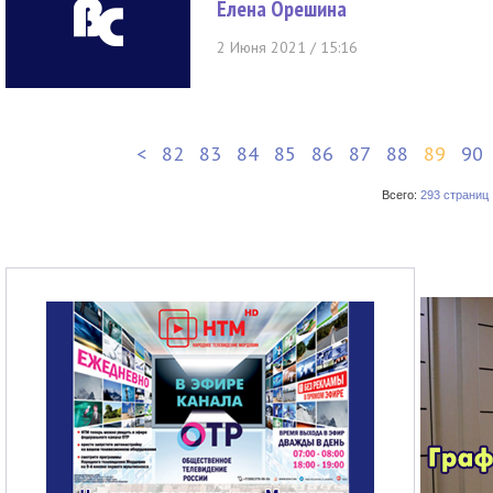
Елена Орешина
2 Июня 2021 / 15:16
<
82
83
84
85
86
87
88
89
90
Всего:
293 страниц