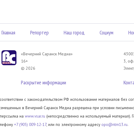
Главная
Репортер
Наш город
Социум
Но
«Вечерний Саранск Mедиа»
43003
16+
3, оф
© 2026
Элект
Раскрытие информации
Конт
 соответствии с законодательством РФ использование материалов без сог
азмещенных в Вечерний Саранск Медиа разрешена при условии письменног
иперссылка на
www.vsar.ru
(непосредственно на используемый материал). 
елефону
+7 (905) 009-12-17
, или по электронному адресу
opo@ntm13.ru
.